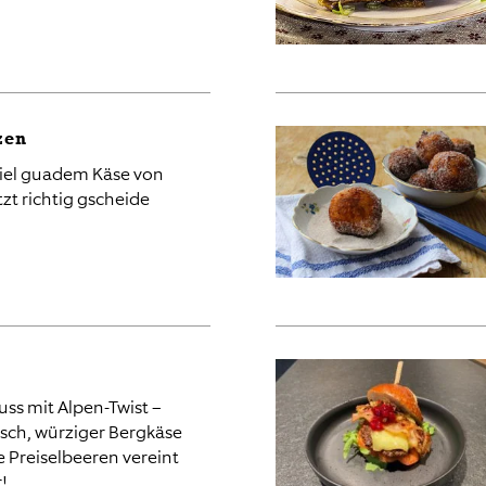
zen
viel guadem Käse von
tzt richtig gscheide
ss mit Alpen-Twist –
eisch, würziger Bergkäse
 Preiselbeeren vereint
!