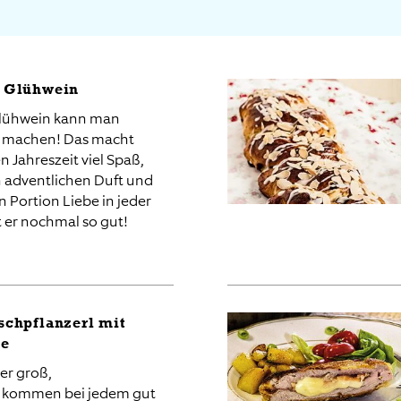
Anwenden
r Glühwein
Glühwein kann man
er machen! Das macht
en Jahreszeit viel Spaß,
n adventlichen Duft und
n Portion Liebe in jeder
 er nochmal so gut!
schpflanzerl mit
ee
er groß,
rl kommen bei jedem gut