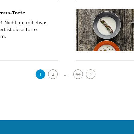
mus-Torte
ß: Nicht nur mit etwas
ert ist diese Torte
um.
1
2
…
44