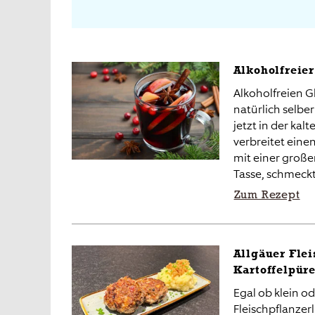
Alkoholfreie
Alkoholfreien 
natürlich selb
jetzt in der kalt
verbreitet eine
mit einer große
Tasse, schmeckt
Zum Rezept
Allgäuer Flei
Kartoffelpür
Egal ob klein od
Fleischpflanze