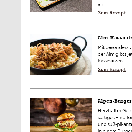
an.
Zum Rezept
Alm-Kasspat
Mit besonders 
der Alm gibts je
Kasspatzen.
Zum Rezept
Alpen-Burger
Herzhafter Genu
saftiges Rindfl
und süß-pikante
in einem Burger