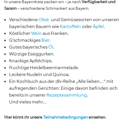
In unsere Bayernkiste packen wir – je nach
Verfügbarkeit und
Saison
– verschiedene Schmankerl aus Bayern.
Verschiedene
Obst-
und Gemüsesorten von unseren
bayerischen Bauern wie
Kartoffeln
oder
Äpfel
.
Köstlicher
Wein
aus Franken.
G’schmackiges
Bier
.
Gutes bayerisches
Ö
l
.
Würzige Essiggurken.
Knackige Apfelchips.
Fruchtige Heidelbeermarmelade.
Leckere Nudeln und Quinoa.
Ein Kochbuch aus der dlv-Reihe „Alle lieben…“ mit
aufregenden Gerichten: Einige davon befinden sich
bereits in unserer
Rezeptesammlung
.
Und vieles mehr…
Hier könnt ihr unsere
Teilnahmebedingungen
einsehen.