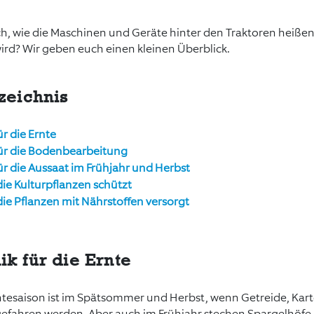
uch, wie die Maschinen und Geräte hinter den Traktoren heißen
rd? Wir geben euch einen kleinen Überblick.
zeichnis
ür die Ernte
für die Bodenbearbeitung
ür die Aussaat im Frühjahr und Herbst
die Kulturpflanzen schützt
die Pflanzen mit Nährstoffen versorgt
k für die Ernte
rntesaison ist im Spätsommer und Herbst, wenn Getreide, Kart
fahren werden. Aber auch im Frühjahr stechen Spargelhöfe b