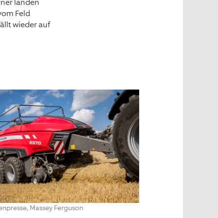
rner landen
 vom Feld
 fällt wieder auf
lenpresse, Massey Ferguson