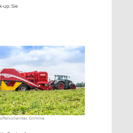
k-up. Sie
toffelvollernter, Grimme