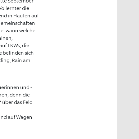
itte September
ollernter die
nd in Haufen auf
 Gemeinschaften
äne, wann welche
hinen,
uf LKWs, die
e befinden sich
tling, Rain am
erinnen und -
en, denn die
 über das Feld
m
 und auf Wagen