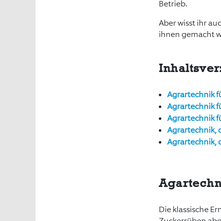
Betrieb.
Aber wisst ihr a
ihnen gemacht wi
Inhaltsver
Agrartechnik f
Agrartechnik 
Agrartechnik f
Agrartechnik, 
Agrartechnik, 
Agartechni
Die klassische E
Zuckerrüben abge