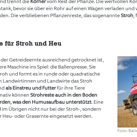
und trennt die
Körner
vom Rest der Pflanze. Die wertvollen Kö
tank, bevor sie über ein Rohr auf einen Wagen verladen und
rden. Die verbliebenen Pflanzenreste, das sogenannte
Stroh
,
e für Stroh und Heu
 der Getreideernte ausreichend getrocknet ist,
e Maschine ins Spiel: die Ballenpresse. Sie
Stroh und formt es in runde oder quadratische
n Landwirtinnen und Landwirte das Stroh
und
als Einstreu und Futter
für ihre Tiere
rnativ können
Strohreste auch in den Boden
erden, was den Humusaufbau unterstützt
. Eine
 im Übrigen nicht nur bei der Stroh-, sondern
r Heu- oder Grasernte eingesetzt werden.
Foto: Bal