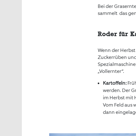
Bei der Grasernte
sammelt das gem
Roder für K
Wenn der Herbst ei
Zuckerrüben und
Spezialmaschine
„Vollernter“.
Kartoffeln:
Früh
werden. Der Gr
im Herbst mit 
Vom Feld aus w
dann eingelage