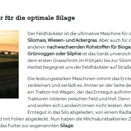
r für die optimale Silage
Der Feldhäcksler ist die ultimative Maschine für 
Silomais, Wiesen- und Ackergras
. Aber auch für 
anderen
nachwachsenden Rohstoffen für Bioga
Grünroggen oder Silphie
ist das Gerät unverzic
dem ersten Grasschnitt im Frühjahr bis zur Silo
Herbst begegnet uns der Feldhäcksler auf Straß
Die leistungsstarken Maschinen nimmt das Ernte
zerkleinert und verlädt es. Immer an der Seite de
ein Traktor mit Wagen, der das Erntegut aufni
Traktoren rotieren zwischen Feld und Hof. Den
und wollen sich Landwirt:innen nicht leisten. Am
Erntegut in das Silo abgeladen, von einem Radla
 mit Folien abgedeckt. Nun haben die Milchsäurebakterien Ze
 das Futter zur sogenannten
Silage
.