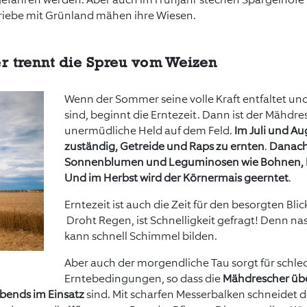
iebe mit Grünland mähen ihre Wiesen.
 trennt die Spreu vom Weizen
Wenn der Sommer seine volle Kraft entfaltet und 
sind, beginnt die Erntezeit. Dann ist der Mähdre
unermüdliche Held auf dem Feld.
Im Juli und Aug
zuständig, Getreide und Raps zu ernten
.
Danach
Sonnenblumen und Leguminosen wie Bohnen, E
Und im Herbst wird der Körnermais
geerntet
.
Erntezeit ist auch die Zeit für den besorgten Bl
Droht Regen, ist Schnelligkeit gefragt! Denn na
kann schnell Schimmel bilden.
Aber auch der morgendliche Tau sorgt für schle
Erntebedingungen, so dass die
Mähdrescher üb
abends im Einsatz
sind. Mit scharfen Messerbalken schneidet 