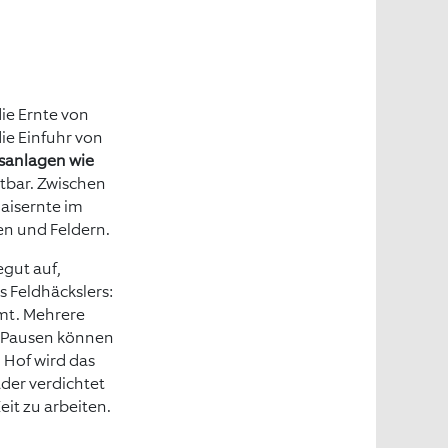
die Ernte von
die Einfuhr von
sanlagen wie
htbar. Zwischen
maisernte im
en und Feldern.
gut auf,
s Feldhäckslers:
mmt. Mehrere
n Pausen können
 Hof wird das
der verdichtet
it zu arbeiten.