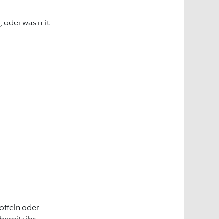
, oder was mit
offeln oder
ereits ihr