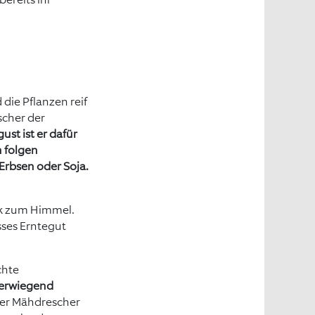
die Pflanzen reif
scher der
ust ist er dafür
 folgen
rbsen oder Soja.
ick zum Himmel.
sses Erntegut
chte
erwiegend
der Mähdrescher