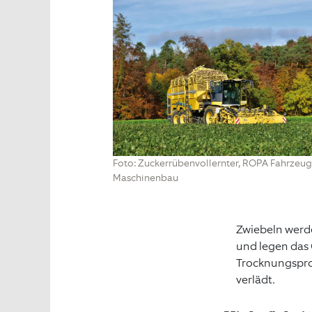
Foto: Zuckerrübenvollernter, ROPA Fahrzeug
Maschinenbau
Zwiebeln werde
und legen das
Trocknungspro
verlädt
.