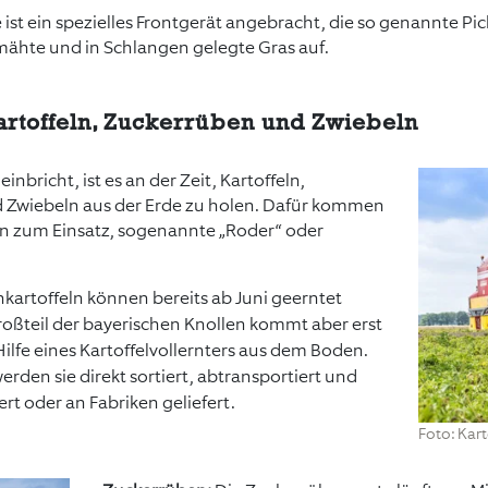
 ist ein spezielles Frontgerät angebracht, die so genannte Pic
ähte und in Schlangen gelegte Gras auf.
artoffeln, Zuckerrüben und Zwiebeln
nbricht, ist es an der Zeit, Kartoffeln,
 Zwiebeln aus der Erde zu holen. Dafür kommen
n zum Einsatz, sogenannte „Roder“ oder
kartoffeln können bereits ab Juni geerntet
oßteil der bayerischen Knollen kommt aber erst
Hilfe eines Kartoffelvollernters aus dem Boden.
erden sie direkt sortiert, abtransportiert und
rt oder an Fabriken geliefert.
Foto: Kar