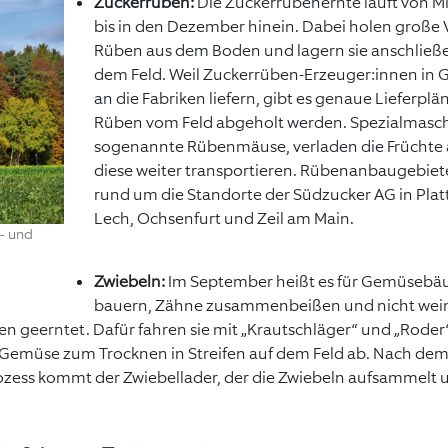
Zuckerrüben:
Die Zuckerrübenernte läuft von M
bis in den Dezember hinein. Dabei holen große V
Rüben aus dem Boden und lagern sie anschließe
dem Feld. Weil Zuckerrüben-Erzeuger:innen in
an die Fabriken liefern, gibt es genaue Lieferpl
Rüben vom Feld abgeholt werden. Spezialmasc
sogenannte Rübenmäuse, verladen die Früchte a
diese weiter transportieren. Rübenanbaugebiet
rund um die Standorte der Südzucker AG in Plat
Lech, Ochsenfurt und Zeil am Main.
- und
Zwiebeln:
Im September heißt es für Gemüsebäu
bauern, Zähne zusammenbeißen und nicht wein
n geerntet. Dafür fahren sie mit „Krautschläger“ und „Roder“
 Gemüse zum Trocknen in Streifen auf dem Feld ab. Nach de
zess kommt der Zwiebellader, der die Zwiebeln aufsammelt