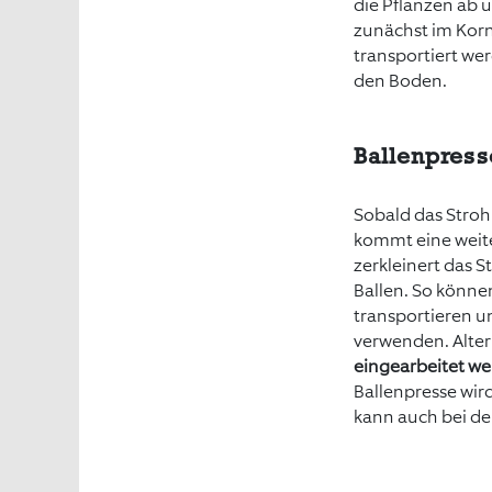
die Pflanzen ab 
zunächst im Korn
transportiert we
den Boden.
Ballenpress
Sobald das Stroh
kommt eine weiter
zerkleinert das 
Ballen. So könne
transportieren 
verwenden. Alte
eingearbeitet w
Ballenpresse wird
kann auch bei de