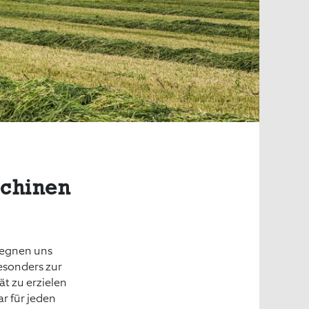
schinen
gegnen uns
esonders zur
ät zu erzielen
ar für jeden