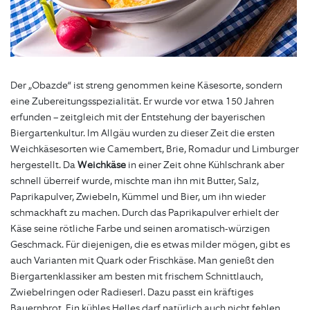
Der „Obazde“ ist streng genommen keine Käsesorte, sondern
eine Zubereitungsspezialität. Er wurde vor etwa 150 Jahren
erfunden – zeitgleich mit der Entstehung der bayerischen
Biergartenkultur. Im Allgäu wurden zu dieser Zeit die ersten
Weichkäsesorten wie Camembert, Brie, Romadur und Limburger
hergestellt. Da
Weichkäse
in einer Zeit ohne Kühlschrank aber
schnell überreif wurde, mischte man ihn mit Butter, Salz,
Paprikapulver, Zwiebeln, Kümmel und Bier, um ihn wieder
schmackhaft zu machen. Durch das Paprikapulver erhielt der
Käse seine rötliche Farbe und seinen aromatisch-würzigen
Geschmack. Für diejenigen, die es etwas milder mögen, gibt es
auch Varianten mit Quark oder Frischkäse. Man genießt den
Biergartenklassiker am besten mit frischem Schnittlauch,
Zwiebelringen oder Radieserl. Dazu passt ein kräftiges
Bauernbrot. Ein kühles Helles darf natürlich auch nicht fehlen.