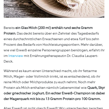
Bereits
ein Glas Milch (200 ml) enthält rund sechs Gramm
Protein
. Das deckt bereits über ein Zehntel des Tagesbedarfs
eines durchschnittlichen Erwachsenen und etwa fünf bis zehn
Prozent des Bedarfs von Hochleistungssportlern. Mehr darüber,
wie viel Eiweiß einzelne Personengruppen benötigen, erfahrt ihr
im
Interview
mit Ernährungstherapeutin Dr. Claudia Laupert-
Deick.
Während es kaum einen Unterschied macht, ob ihr fettarme
Milch, Mager- oder Vollmilch trinkt, ist es entscheidend, ob ihr
reine Milch oder Milchprodukte zu euch nehmt. Noch mehr
Protein als Milch enthalten nämlich Lebensmittel wie
Quark, Skyr
oder griechischer Joghurt. Ein echter Eiweiß-Champion ist dabei
der Magerquark mit bis zu 13 Gramm Protein pro 100 Gramm.
Aber Eiweiß ist nicht gleich Eiweiß! Wir unterscheiden zwischen