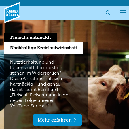
Skip
to
content
Fleischi entdeckt:
Nachhaltige Kreislaufwirtschaft
Nutztierhaltung und
Lebensmittelproduktion
stehen im Widerspruch?
Diese Annahme hält sich
hartnäckig – und genau
damit räumt Bernhard
„Fleischi“ Fleischmann in der
neuen Folge unserer
YouTube-Serie auf.
Mehr erfahren