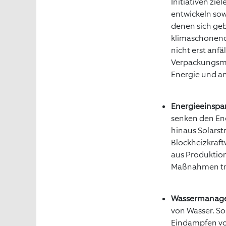
Initiativen zie
entwickeln sow
denen sich ge
klimaschonend 
nicht erst anfä
Verpackungsma
Energie und a
Energieeinspa
senken den Ene
hinaus Solarst
Blockheizkraf
aus Produktion
Maßnahmen tra
Wassermanag
von Wasser. So
Eindampfen vo