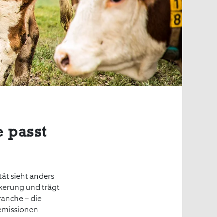
e passt
tät sieht anders
lkerung und trägt
ranche – die
semissionen