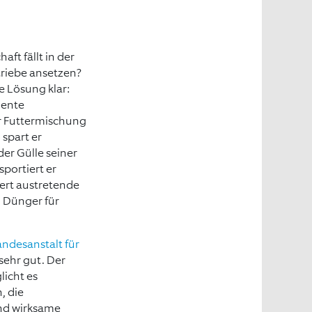
aft fällt in der
triebe ansetzen?
e Lösung klar:
ziente
er Futtermischung
 spart er
er Gülle seiner
sportiert er
dert austretende
n Dünger für
ndesanstalt für
sehr gut. Der
licht es
, die
und wirksame