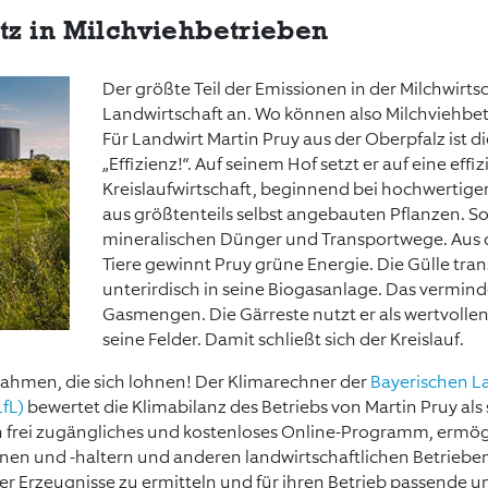
tz in Milchviehbetrieben
Der größte Teil der Emissionen in der Milchwirtsch
Landwirtschaft an. Wo können also Milchviehbe
Für Landwirt Martin Pruy aus der Oberpfalz ist di
„Effizienz!“. Auf seinem Hof setzt er auf eine effi
Kreislaufwirtschaft, beginnend bei hochwertig
aus größtenteils selbst angebauten Pflanzen. So
mineralischen Dünger und Transportwege. Aus d
Tiere gewinnt Pruy grüne Energie. Die Gülle tran
unterirdisch in seine Biogasanlage. Das vermin
Gasmengen. Die Gärreste nutzt er als wertvolle
seine Felder. Damit schließt sich der Kreislauf.
nahmen, die sich lohnen! Der Klimarechner der
Bayerischen La
fL)
bewertet die Klimabilanz des Betriebs von Martin Pruy als 
n frei zugängliches und kostenloses Online-Programm, ermög
nen und -haltern und anderen landwirtschaftlichen Betrieben
er Erzeugnisse zu ermitteln und für ihren Betrieb passende 