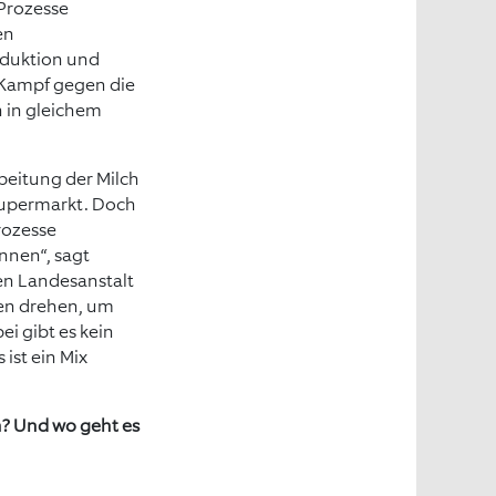
 Prozesse
en
oduktion und
 Kampf gegen die
 in gleichem
beitung der Milch
Supermarkt. Doch
Prozesse
nnen“, sagt
en Landesanstalt
ben drehen, um
i gibt es kein
 ist ein Mix
n? Und wo geht es