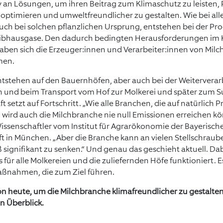
iv an Lösungen, um ihren Beitrag zum Klimaschutz zu leisten,
u optimieren und umweltfreundlicher zu gestalten. Wie bei all
uch bei solchen pflanzlichen Ursprung, entstehen bei der Pr
eibhausgase. Den dadurch bedingten Herausforderungen im
en sich die Erzeuger:innen und Verarbeiter:innen von Milch
en.
tstehen auf den Bauernhöfen, aber auch bei der Weiterverar
n und beim Transport vom Hof zur Molkerei und später zum 
ft setzt auf Fortschritt. „Wie alle Branchen, die auf natürlich 
 wird auch die Milchbranche nie null Emissionen erreichen kö
issenschaftler vom Institut für Agrarökonomie der Bayerisch
ft in München. „Aber die Branche kann an vielen Stellschrau
signifikant zu senken.“ Und genau das geschieht aktuell. Dabe
 für alle Molkereien und die zuliefernden Höfe funktioniert. Es
aßnahmen, die zum Ziel führen.
on heute, um die Milchbranche klimafreundlicher zu gestalte
in Überblick.