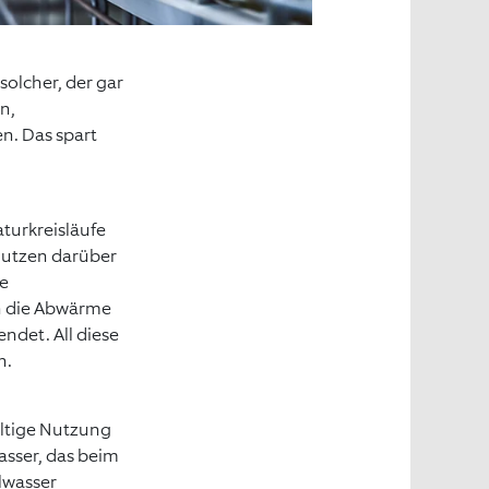
solcher, der gar
n,
n. Das spart
urkreisläufe
 nutzen darüber
ie
ch die Abwärme
ndet. All diese
n.
altige Nutzung
asser, das beim
lwasser