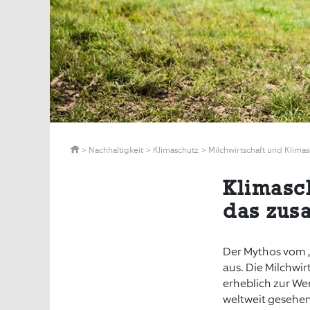
>
Nachhaltigkeit
>
Klimaschutz
>
Milchwirtschaft und Klima
Klimasch
das zu
Der Mythos vom „K
aus. Die Milchwir
erheblich zur We
weltweit gesehen