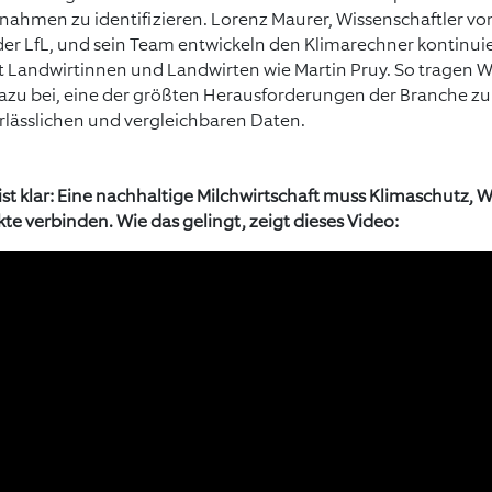
hmen zu identifizieren. Lorenz Maurer, Wissenschaftler vom 
r LfL, und sein Team entwickeln den Klimarechner kontinuier
 Landwirtinnen und Landwirten wie Martin Pruy. So tragen W
azu bei, eine der größten Herausforderungen der Branche zu 
lässlichen und vergleichbaren Daten.
 ist klar: Eine nachhaltige Milchwirtschaft muss Klimaschutz, W
te verbinden. Wie das gelingt, zeigt dieses Video: