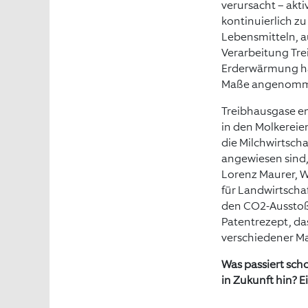
verursacht – akt
kontinuierlich z
Lebensmitteln, a
Verarbeitung Tr
Erderwärmung hab
Maße angenomm
Treibhausgase en
in den Molkereie
die Milchwirtscha
angewiesen sind,
Lorenz Maurer, W
für Landwirtscha
den CO2-Ausstoß 
Patentrezept, das
verschiedener M
Was passiert sch
in Zukunft hin? E