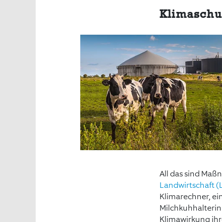
Klimaschu
All das sind Maß
Landwirtschaft (L
Klimarechner, ei
Milchkuhhalterin
Klimawirkung ihr