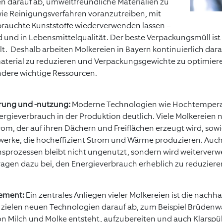
len darauf ab, umweltfreundliche Materialien zu
ie Reinigungsverfahren voranzutreiben, mit
brauchte Kunststoffe wiederverwenden lassen –
und in Lebensmittelqualität. Der beste Verpackungsmüll ist 
llt. Deshalb arbeiten Molkereien in Bayern kontinuierlich dara
terial zu reduzieren und Verpackungsgewichte zu optimiere
ndere wichtige Ressourcen.
rung und -nutzung:
Moderne Technologien wie Hochtemperat
rgieverbrauch in der Produktion deutlich. Viele Molkereien
rom, der auf ihren Dächern und Freiflächen erzeugt wird, sow
twerke, die hocheffizient Strom und Wärme produzieren. Au
sprozessen bleibt nicht ungenutzt, sondern wird weiterverwe
gen dazu bei, den Energieverbrauch erheblich zu reduziere
ement:
Ein zentrales Anliegen vieler Molkereien ist die nachh
 zielen neuen Technologien darauf ab, zum Beispiel Brüdenw
n Milch und Molke entsteht, aufzubereiten und auch Klarspü