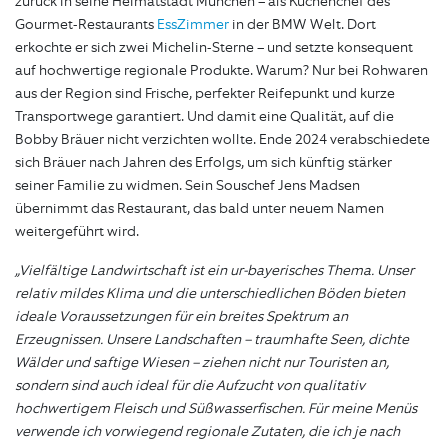
zurück in seine Heimatstadt München – als Küchenchef des
Gourmet-Restaurants
EssZimmer
in der BMW Welt. Dort
erkochte er sich zwei Michelin-Sterne – und setzte konsequent
auf hochwertige regionale Produkte. Warum? Nur bei Rohwaren
aus der Region sind Frische, perfekter Reifepunkt und kurze
Transportwege garantiert. Und damit eine Qualität, auf die
Bobby Bräuer nicht verzichten wollte. Ende 2024 verabschiedete
sich Bräuer nach Jahren des Erfolgs, um sich künftig stärker
seiner Familie zu widmen. Sein Souschef Jens Madsen
übernimmt das Restaurant, das bald unter neuem Namen
weitergeführt wird.
„Vielfältige Landwirtschaft ist ein ur-bayerisches Thema. Unser
relativ mildes Klima und die unterschiedlichen Böden bieten
ideale Voraussetzungen für ein breites Spektrum an
Erzeugnissen. Unsere Landschaften – traumhafte Seen, dichte
Wälder und saftige Wiesen – ziehen nicht nur Touristen an,
sondern sind auch ideal für die Aufzucht von qualitativ
hochwertigem Fleisch und Süßwasserfischen. Für meine Menüs
verwende ich vorwiegend regionale Zutaten, die ich je nach