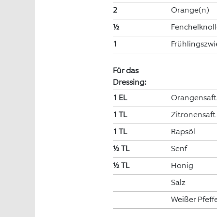
2
Orange(n)
½
Fenchelknoll
1
Frühlingszwi
Für das
Dressing:
1 EL
Orangensaft
1 TL
Zitronensaft
1 TL
Rapsöl
½ TL
Senf
½ TL
Honig
Salz
Weißer Pfeff