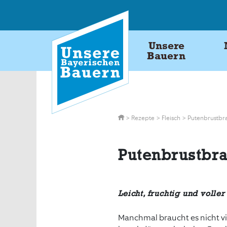
Skip
to
content
Unsere
Bauern
>
Rezepte
>
Fleisch
>
Putenbrustbrat
Putenbrustbra
Leicht, fruchtig und voller
Manchmal braucht es nicht v