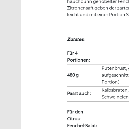
hauchdünn gehobelter Fenche
Zitronensaft geben der zart
leicht und mit einer Portion
Zutaten
Für 4
Portionen:
Putenbrust,
480 g
aufgeschnitt
Portion)
Kalbsbraten
Passt auch:
Schweinelen
Für den
Citrus-
Fenchel-Salat: