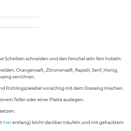
ne Scheiben schneiden und den Fenchel sehr fein hobeln.
neiden. Orangensaft, Zitronensaft, Rapsöl, Senf, Honig,
essing verrühren.
d Frühlingszwiebel vorsichtig mit dem Dressing mischen.
einem Teller oder einer Platte auslegen.
 setzen.
pt
hier
entlang) leicht darüber träufeln und mit gehacktem