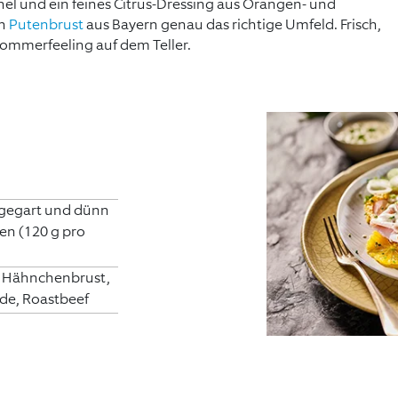
l und ein feines Citrus-Dressing aus Orangen- und
en
Putenbrust
aus Bayern genau das richtige Umfeld. Frisch,
 Sommerfeeling auf dem Teller.
 gegart und dünn
en (120 g pro
, Hähnchenbrust,
de, Roastbeef