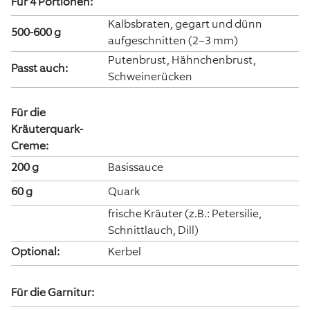
Für 4 Portionen:
Kalbsbraten, gegart und dünn
500-600 g
aufgeschnitten (2–3 mm)
Putenbrust, Hähnchenbrust,
Passt auch:
Schweinerücken
Für die
Kräuterquark-
Creme:
200 g
Basissauce
60 g
Quark
frische Kräuter (z.B.: Petersilie,
Schnittlauch, Dill)
Optional:
Kerbel
Für die Garnitur: