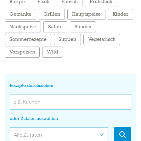
Burger
Fisch
Fleisch
Frühstück
Getränke
Grillen
Hauptspeise
Kinder
Nachspeise
Salate
Saucen
Sommerrezepte
Suppen
Vegetarisch
Vorspeisen
Wild
Rezepte durchsuchen
oder Zutaten auswählen
Alle Zutaten