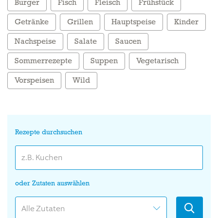
Burger
Fisch
Fleisch
Frühstück
Getränke
Grillen
Hauptspeise
Kinder
Nachspeise
Salate
Saucen
Sommerrezepte
Suppen
Vegetarisch
Vorspeisen
Wild
Rezepte durchsuchen
oder Zutaten auswählen
Alle Zutaten