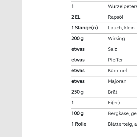
1
Wurzelpeters
2 EL
Rapsöl
1 Stange(n)
Lauch, klein
200 g
Wirsing
etwas
Salz
etwas
Pfeffer
etwas
Kümmel
etwas
Majoran
250 g
Brät
1
Ei(er)
100 g
Bergkäse, ge
1 Rolle
Blätterteig,