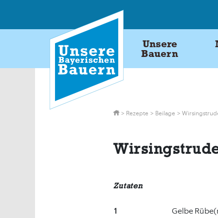
Skip
to
content
Unsere
Bauern
>
Rezepte
>
Beilage
>
Wirsingstrud
Wirsingstrude
Zutaten
1
Gelbe Rübe(