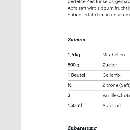
perfekte Zeit für selbstgema
Apfelsaft wird sie zum fruch
haben, erfahrt ihr in unsere
Zutaten
1,5 kg
Mirabellen
500 g
Zucker
1 Beutel
Gelierfix
½
Zitrone (Saft
2
Vanilleschot
150 ml
Apfelsaft
Zubereitung