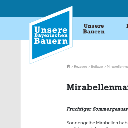
Skip
to
content
Unsere
Bauern
>
Rezepte
>
Beilage
>
Mirabellenm
Mirabellenma
Fruchtiger Sommergenuss:
Sonnengelbe Mirabellen habe