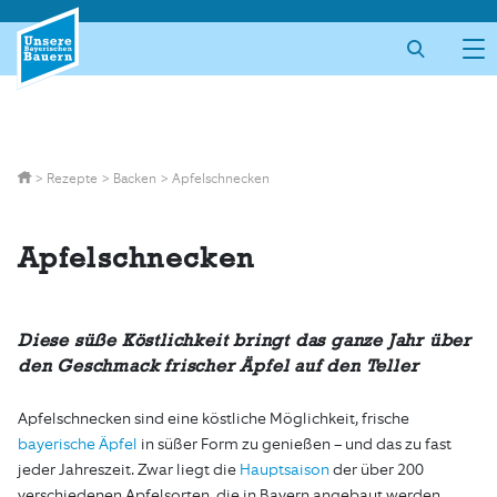
Skip
to
content
>
Rezepte
>
Backen
>
Apfelschnecken
Apfelschnecken
Diese süße Köstlichkeit bringt das ganze Jahr über
den Geschmack frischer Äpfel auf den Teller
Apfelschnecken sind eine köstliche Möglichkeit, frische
bayerische Äpfel
in süßer Form zu genießen – und das zu fast
jeder Jahreszeit. Zwar liegt die
Hauptsaison
der über 200
verschiedenen Apfelsorten, die in Bayern angebaut werden,