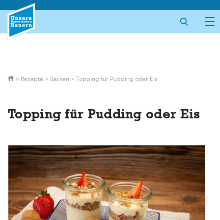
Skip
to
content
>
Rezepte
>
Backen
>
Topping für Pudding oder Eis
Topping für Pudding oder Eis