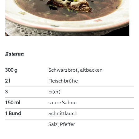
Zutaten
300 g
Schwarzbrot, altbacken
2 l
Fleischbrühe
3
Ei(er)
150 ml
saure Sahne
1 Bund
Schnittlauch
Salz, Pfeffer