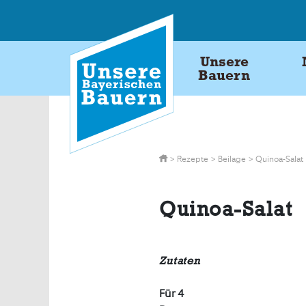
Skip
to
content
Unsere
Bauern
>
Rezepte
>
Beilage
>
Quinoa-Salat
Quinoa-Salat
Zutaten
Für 4