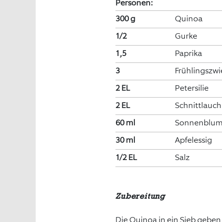
Personen:
300 g
Quinoa
1/2
Gurke
1,5
Paprika
3
Frühlingszwi
2 EL
Petersilie
2 EL
Schnittlauch
60 ml
Sonnenblum
30 ml
Apfelessig
1/2 EL
Salz
Zubereitung
Die Quinoa in ein Sieb geben