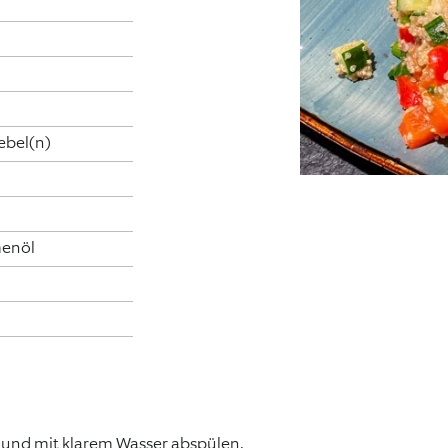
ebel(n)
enöl
 und mit klarem Wasser abspülen.