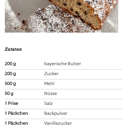
Zutaten
200 g
bayerische Butter
200 g
Zucker
500 g
Mehl
50 g
Nüsse
1 Prise
Salz
1 Päckchen
Backpulver
1 Päckchen
Vanillezucker