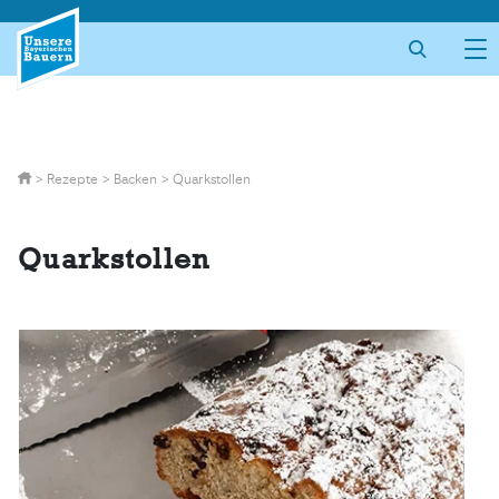
Skip
to
content
>
Rezepte
>
Backen
>
Quarkstollen
Quarkstollen