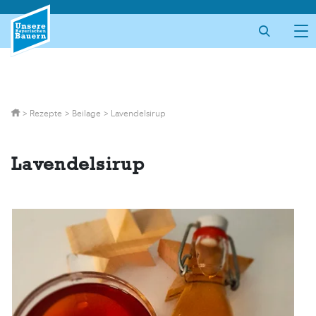
Skip
to
content
>
Rezepte
>
Beilage
>
Lavendelsirup
Lavendelsirup