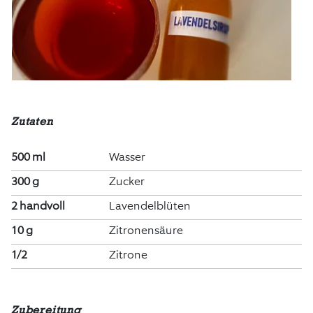
Zutaten
500 ml
Wasser
300 g
Zucker
2 handvoll
Lavendelblüten
10 g
Zitronensäure
1/2
Zitrone
Zubereitung