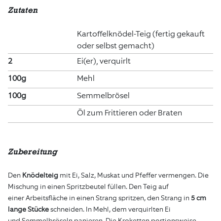
Zutaten
Kartoffelknödel-Teig (fertig gekauft
oder selbst gemacht)
2
Ei(er), verquirlt
100g
Mehl
100g
Semmelbrösel
Öl zum Frittieren oder Braten
Zubereitung
Den
Knödelteig
mit Ei, Salz, Muskat und Pfeffer vermengen. Die
Mischung in einen Spritzbeutel füllen. Den Teig auf
einer Arbeitsfläche in einen Strang spritzen, den Strang in
5 cm
lange Stücke
schneiden. In Mehl, dem verquirlten Ei
und Semmelbröseln panieren. Die Kroketten portionsweise