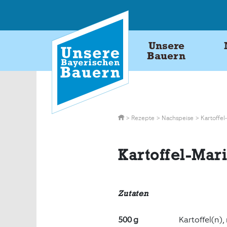
Skip
to
content
Unsere
Bauern
>
Rezepte
>
Nachspeise
>
Kartoffel
Kartoffel-Mar
Zutaten
500 g
Kartoffel(n)