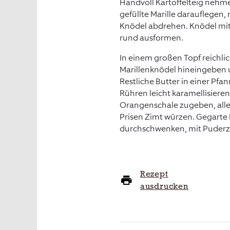
Handvoll Kartoffelteig nehme
gefüllte Marille darauflegen,
Knödel abdrehen. Knödel mit
rund ausformen.
In einem großen Topf reichlic
Marillenknödel hineingeben u
Restliche Butter in einer Pf
Rühren leicht karamellisiere
Orangenschale zugeben, alles
Prisen Zimt würzen. Gegarte 
durchschwenken, mit Puderzu
Rezept
ausdrucken