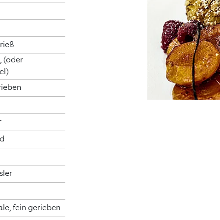
rieß
, (oder
el)
rieben
r
nd
sler
e, fein gerieben