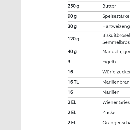
250 g
Butter
90 g
Speisestärke
30 g
Hartweizeng
Biskuitbrösel
120 g
Semmelbrös
40 g
Mandeln, ge
3
Eigelb
16
Würfelzucke
16 TL
Marillenbra
16
Marillen
2 EL
Wiener Gries
2 EL
Zucker
2 EL
Orangenschal