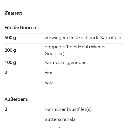
Zutaten
Für die Gnocchi:
500 g
vorwiegend festkochende Kartoffeln
doppelgriffiges Mehl (Wiener
200 g
Griessler)
100 g
Parmesan, gerieben
2
Eier
Salz
Außerdem:
2
Hähnchenbrustfilet(s)
Butterschmalz