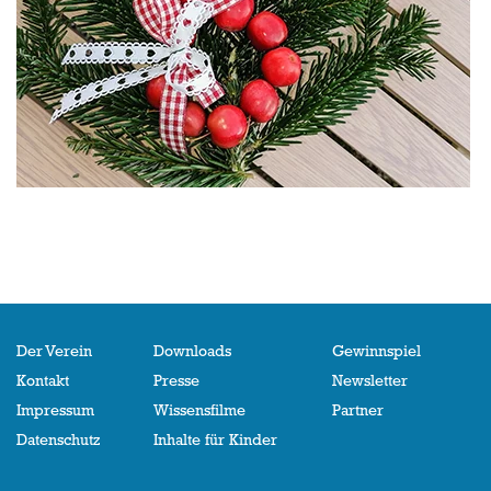
Der Verein
Downloads
Gewinnspiel
Kontakt
Presse
Newsletter
Impressum
Wissensfilme
Partner
Datenschutz
Inhalte für Kinder