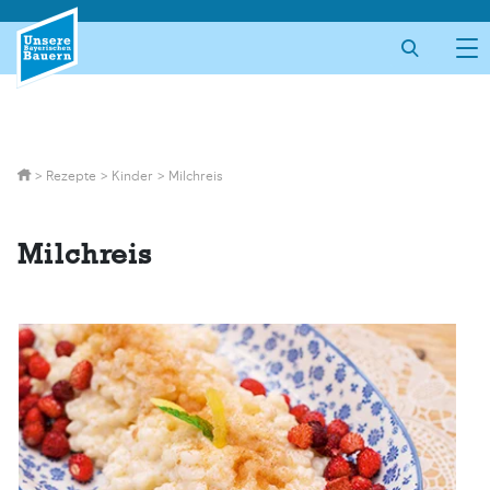
Skip
to
content
>
Rezepte
>
Kinder
>
Milchreis
Milchreis