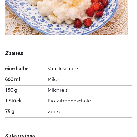
Zutaten
eine halbe
Vanilleschote
600 ml
Milch
150 g
Milchreis
1 Stück
Bio-Zitronenschale
75 g
Zucker
Zubereitung