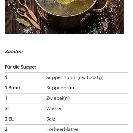
Zutaten
Für die Suppe:
1
Suppenhuhn, (ca. 1.200 g)
1 Bund
Suppengrün
1
Zwiebel(n)
3 l
Wasser
2 EL
Salz
2
Lorbeerblätter