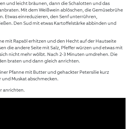
ben und leicht bräunen, dann die Schalotten und das
anbraten. Mit dem Weißwein ablöschen, die Gemüsebrühe
n. Etwas einreduzieren, den Senf unterrühren,
ießen. Den Sud mit etwas Kartoffelstärke abbinden und
anne mit Rapsöl erhitzen und den Hecht auf der Hautseite
n die andere Seite mit Salz, Pfeffer würzen und etwas mit
e sich nicht mehr wölbt. Nach 2-3 Minuten umdrehen. Die
nden braten und dann gleich anrichten.
iner Pfanne mit Butter und gehackter Petersilie kurz
fer und Muskat abschmecken.
r anrichten.