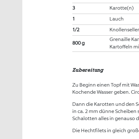
3
Karotte(n)
1
Lauch
1/2
Knollenseller
Grenaille Kar
800 g
Kartoffeln mi
Zubereitung
Zu Beginn einen Topf mit Wass
Kochende Wasser geben. Circ
Dann die Karotten und den Se
in ca. 2 mm dünne Scheiben
Schalotten alles in genauso 
Die Hechtfilets in gleich gro