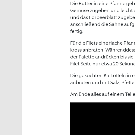
Die Butter in eine Pfanne ge
Gemüse zugeben und leicht 
und das Lorbeerblatt zugebe
anschließend die Sahne aufg
fertig.
Für die Filets eine flache Pf
kross anbraten. Währenddesse
der Palette andrücken bis si
Filet Seite nur etwa 20 Seku
Die gekochten Kartoffeln in e
anbraten und mit Salz, Pfef
Am Ende alles auf einem Telle