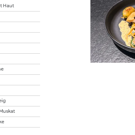
it Haut
he
eig
, Muskat
ke