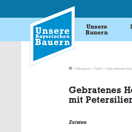
Skip
to
content
Unsere
Bauern
>
Rezepte
>
Fisch
>
Gebratenes Hech
Gebratenes He
mit Petersili
Zutaten