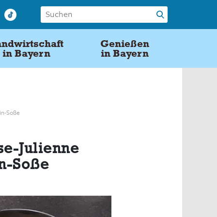
ndwirtschaft
Genießen
in Bayern
in Bayern
ein-Soße
se-Julienne
in-Soße