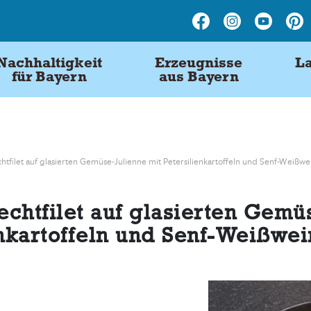
Nachhaltigkeit
Erzeugnisse
La
für Bayern
aus Bayern
tfilet auf glasierten Gemüse-Julienne mit Petersilienkartoffeln und Senf-Weißw
chtfilet auf glasierten Gemü
enkartoffeln und Senf-Weißwe