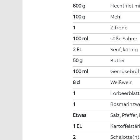
800 g
Hechtfilet m
100 g
Mehl
1
Zitrone
100 ml
süße Sahne
2 EL
Senf, körnig
50 g
Butter
100 ml
Gemüsebrü
8 cl
Weißwein
1
Lorbeerblatt
1
Rosmarinzw
Etwas
Salz, Pfeffer
1 EL
Kartoffelstär
2
Schalotte(n)