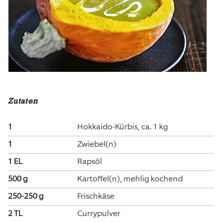
Zutaten
1
Hokkaido-Kürbis, ca. 1 kg
1
Zwiebel(n)
1 EL
Rapsöl
500 g
Kartoffel(n), mehlig kochend
250-250 g
Frischkäse
2 TL
Currypulver