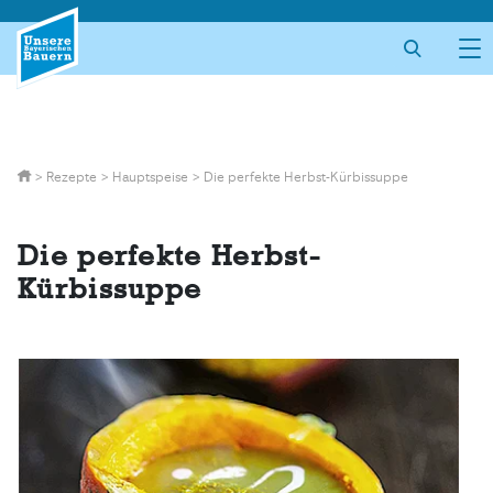
Skip
to
content
>
Rezepte
>
Hauptspeise
>
Die perfekte Herbst-Kürbissuppe
Die perfekte Herbst-
Kürbissuppe