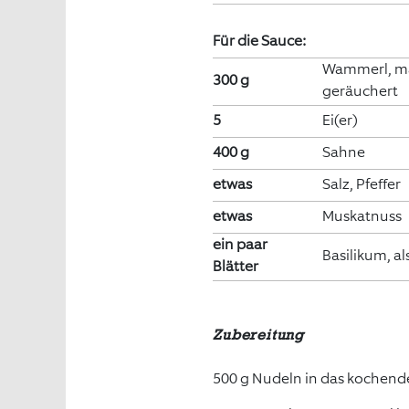
Für die Sauce:
Wammerl, m
300 g
geräuchert
5
Ei(er)
400 g
Sahne
etwas
Salz, Pfeffer
etwas
Muskatnuss
ein paar
Basilikum, a
Blätter
Zubereitung
500 g Nudeln in das kochende