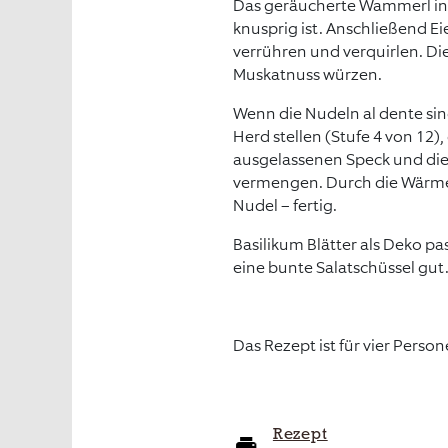
Das geräucherte Wammerl in 
knusprig ist. Anschließend E
verrühren und verquirlen. Die
Muskatnuss würzen.
Wenn die Nudeln al dente si
Herd stellen (Stufe 4 von 12)
ausgelassenen Speck und die
vermengen. Durch die Wärme s
Nudel – fertig.
Basilikum Blätter als Deko p
eine bunte Salatschüssel gut
Das Rezept ist für vier Perso
Rezept