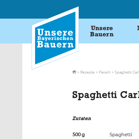
Skip
to
content
Unsere
Bauern
>
Rezepte
>
Fleisch
>
Spaghetti Ca
Spaghetti Ca
Zutaten
500 g
Spaghetti