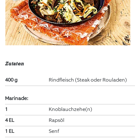
Zutaten
400 g
Rindfleisch (Steak oder Rouladen)
Marinade:
1
Knoblauchzehe(n)
4 EL
Rapsöl
1 EL
Senf