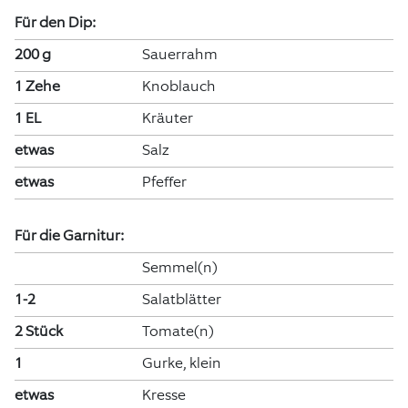
Für den Dip:
200 g
Sauerrahm
1 Zehe
Knoblauch
1 EL
Kräuter
etwas
Salz
etwas
Pfeffer
Für die Garnitur:
Semmel(n)
1-2
Salatblätter
2 Stück
Tomate(n)
1
Gurke, klein
etwas
Kresse