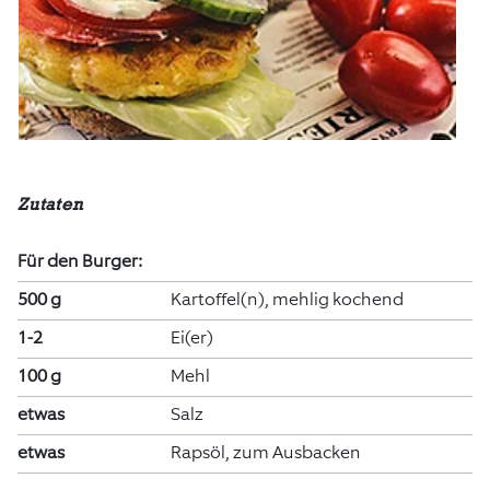
Zutaten
Für den Burger:
500 g
Kartoffel(n), mehlig kochend
1-2
Ei(er)
100 g
Mehl
etwas
Salz
etwas
Rapsöl, zum Ausbacken