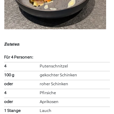
Zutaten
Für 4 Personen:
4
Putenschnitzel
100 g
gekochter Schinken
oder
roher Schinken
4
Pfirsiche
oder
Aprikosen
1 Stange
Lauch