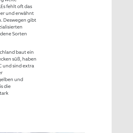
s fehlt oft das
fler und erwähnt
n. Deswegen gibt
ialisierten
edene Sorten
schland baut ein
ecken süß, haben
C und sind extra
er
 gelben und
s die
tark