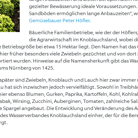
gezielter Bewässerung ideale Voraussetzungen. 
Sandböden ermöglichen lange Anbauzeiten“, w
Gemüsebauer Peter Höfler
.
Bäuerliche Familienbetriebe, wie der der Höfler
die Agrarwirtschaft im Knoblauchsland, wobei d
e Betriebsgröße bei etwa 15 Hektar liegt. Den Namen hat das 
ier früher besonders viele Zwiebeln gezüchtet und von dort 
rtiert wurden. Hinweise auf die Namensherkunft gibt das Wa
ums Nürnberg von 1425.
später sind Zwiebeln, Knoblauch und Lauch hier zwar immer 
hat sich inzwischen jedoch vervielfältigt. Sowohl in Treibhä
hier ebenso Blumen, Gurken, Paprika, Kartoffeln, Kohl, Kohlra
Tabak, Wirsing, Zucchini, Auberginen, Tomaten, zahlreiche Sa
te Spargel angebaut. Die Entwicklung und Veränderung des 
des Wasserverbandes Knoblauchsland einher, der für die Be
rgt.