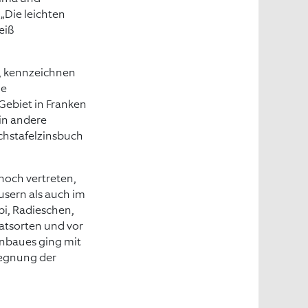
„Die leichten
eiß
s, kennzeichnen
ie
Gebiet in Franken
in andere
chstafelzinsbuch
noch vertreten,
usern als auch im
bi, Radieschen,
latsorten und vor
Anbaues ging mit
regnung der