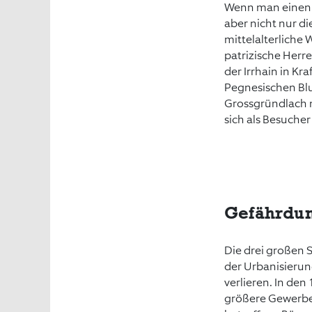
Wenn man einen A
aber nicht nur d
mittelalterliche 
patrizische Herr
der Irrhain in Kr
Pegnesischen Bl
Grossgründlach m
sich als Besucher
Gefährdun
Die drei großen 
der Urbanisierun
verlieren. In den
größere Gewerbe