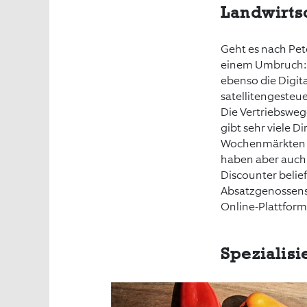
Landwirtsc
Geht es nach Pet
einem Umbruch: „
ebenso die Digit
satellitengesteu
Die Vertriebsweg
gibt sehr viele D
Wochenmärkten o
haben aber auch 
Discounter beli
Absatzgenossens
Online-Plattform“
Spezialis