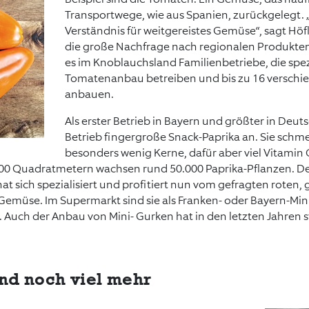
Transportwege, wie aus Spanien, zurückgelegt. „E
Verständnis für weitgereistes Gemüse“, sagt Hö
die große Nachfrage nach regionalen Produkte
es im Knoblauchsland Familienbetriebe, die spez
Tomatenanbau betreiben und bis zu 16 verschi
anbauen.
Als erster Betrieb in Bayern und größter in Deut
Betrieb fingergroße Snack-Paprika an. Sie schm
besonders wenig Kerne, dafür aber viel Vitamin 
000 Quadratmetern wachsen rund 50.000 Paprika-Pflanzen. D
at sich spezialisiert und profitiert nun vom gefragten roten,
emüse. Im Supermarkt sind sie als Franken- oder Bayern-Mini
. Auch der Anbau von Mini- Gurken hat in den letzten Jahren s
d noch viel mehr