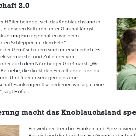
haft 2.0
er Höfler befindet sich das Knoblauchsland in
In unseren Kulturen unter Glas hat längst
alisierung Einzug gehalten wie beim
erten Schlepper auf dem Feld.“
e der Gemüsebauern sind unterschiedlich. Es
irektvermarkter und Zulieferer von
der auch dem Nürnberger Großmarkt. „Wir
Betriebe, die direkt den Einzelhandel und die
efern. Und über unsere gemeinsame
chaft Frankengemüse bedienen wir sogar eine
, sagt Höfler.
ierung macht das Knoblauchsland spe
Ein weiterer Trend im Frankenland: Spezialisieru
Beispiel sind die Tomaten. Ein Gemüse, das häuf