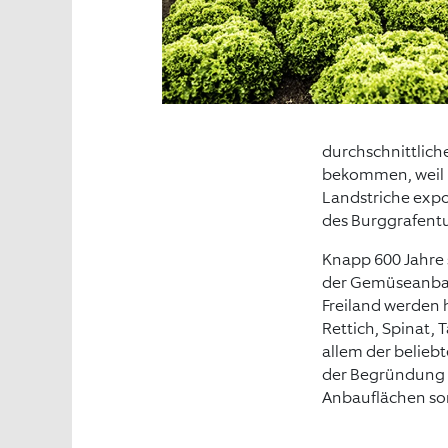
durchschnittlich
bekommen, weil h
Landstriche expo
des Burggrafent
Knapp 600 Jahre 
der Gemüseanbau 
Freiland werden 
Rettich, Spinat, 
allem der belieb
der Begründung 
Anbauflächen so