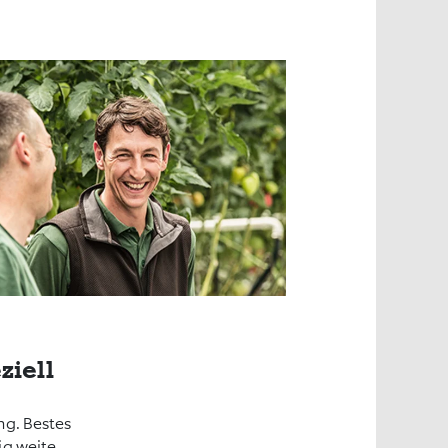
ziell
ng. Bestes
ig weite