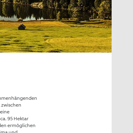
usammenhängenden
k zwischen
 eine
 ca. 95 Hektar
öden ermöglichen
lima und