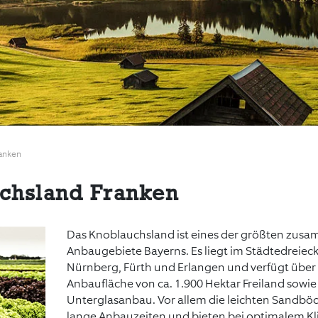
anken
chsland Franken
Das Knoblauchsland ist eines der größten z
Anbaugebiete Bayerns. Es liegt im Städtedreiec
Nürnberg, Fürth und Erlangen und verfügt über
Anbaufläche von ca. 1.900 Hektar Freiland sowie
Unterglasanbau. Vor allem die leichten Sandb
lange Anbauzeiten und bieten bei optimalem K