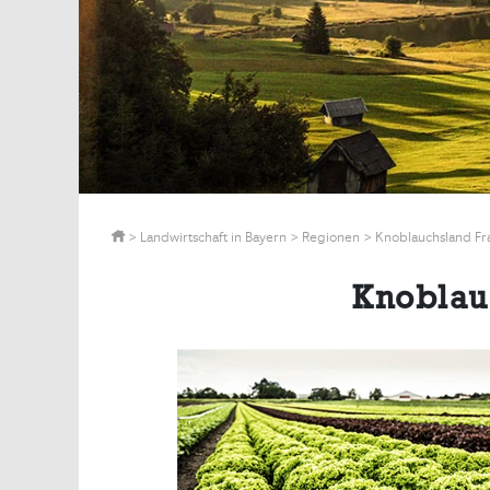
>
Landwirtschaft in Bayern
>
Regionen
>
Knoblauchsland Fr
Knoblau