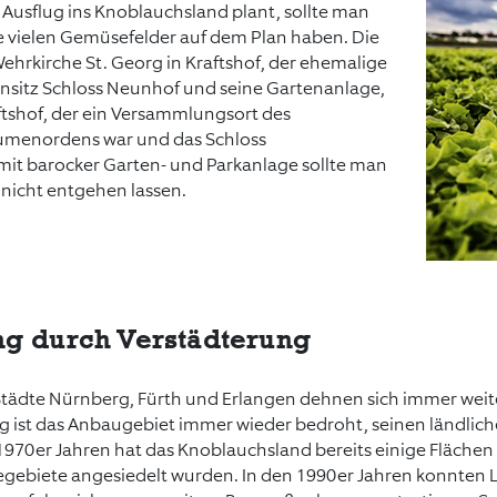
usflug ins Knoblauchsland plant, sollte man
ie vielen Gemüsefelder auf dem Plan haben. Die
Wehrkirche St. Georg in Kraftshof, der ehemalige
ensitz Schloss Neunhof und seine Gartenanlage,
aftshof, der ein Versammlungsort des
umenordens war und das Schloss
it barocker Garten- und Parkanlage sollte man
 nicht entgehen lassen.
g durch Verstädterung
Städte Nürnberg, Fürth und Erlangen dehnen sich immer weit
g ist das Anbaugebiet immer wieder bedroht, seinen ländlic
 1970er Jahren hat das Knoblauchsland bereits einige Flächen 
gebiete angesiedelt wurden. In den 1990er Jahren konnten 