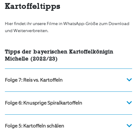
Kartoffeltipps
Hier findet ihr unsere Filme in WhatsApp-Größe zum Download
und Weiterverbreiten.
Tipps der bayerischen Kartoffelkönigin
Michelle (2022/23)
Folge 7: Reis vs. Kartoffeln
WhatsApp-Version
Folge 6: Knusprige Spiralkartoffeln
WhatsApp Status Teil 1
WhatsApp-Version
WhatsApp Status Teil 2
Folge 5: Kartoffeln schälen
WhatsApp-Status Teil 1