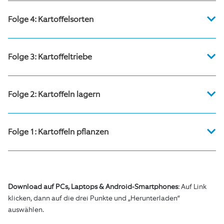
WhatsApp-Version
WhatsApp-Status Teil 2
Folge 4: Kartoffelsorten
WhatsApp Status Teil 1
WhatsApp-Version
WhatsApp Status Teil 2
Folge 3: Kartoffeltriebe
WhatsApp Status Teil 1
WhatsApp-Version
WhatsApp Status Teil 2
Folge 2: Kartoffeln lagern
WhatsApp-Version
Folge 1: Kartoffeln pflanzen
WhatsApp-Version
Download auf PCs, Laptops & Android-Smartphones
: Auf Link
klicken, dann auf die drei Punkte und „Herunterladen“
auswählen.