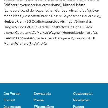
Felßner
(Bayerischer Bauernverband),
Michael Häsch
(Landesverband der bayerischen Geflügelwirtschaft e.V.),
Eva-
Maria Haas
(Geschäftsführerin Unsere Bayerischen Bauern e.V.),
Herbert Riehr
(EG Qualitätsgetreide Aislingen/Bibertal u.
Umg.w.V. und EZG für Veredelungskartoffeln Donau-Lech
u.sonst.Gebiete w.V.),
Markus Wagner
(HeimatLandwirte e.V.),
Carolin Langwieser
(Fachverband Biogas e.V., Kassierin),
Dr.
Marlen Wienert
(BayWa AG)
Der Verein
Downloads
Gewinnspiel
Kontakt
Presse
Newsletter
Impressum
Wissensfilme
Partner