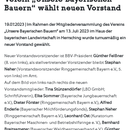
Bauern“ wählt neuen Vorstand
19.07.2023 | Im Rahmen der Mitgliederversammlung des Vereins
„Unsere Bayerischen Bauern“ am 13. Juli 2023 im Haus der
bayerischen Landwirtschaft in Herrsching wurde turnusmäßig ein
neuer Vorstand gewählt.
Neuer Vorstandsvorsitzender ist BBV-Präsident
Günther Felßner
(8. von links), als stellvertretender Vorsitzender bleibt
Stephan
Neher
(Vorstandsvorsitzender Ringgemeinschaft Bayern e.V., 5.
von links) im Amt.
Auf dem Bild von links nach rechts die neuen
Vorstandsmitglieder:
Tina Stünzendörfer
(LBD GmbH;
Schriftführerin),
Elke Sommer
(Bayerische Jungbauernschaft
e.V.),
Dieter Förster
(Ringgemeinschaft Bayern e.V.),
Alfred
Enderle
(Bayerischer Milchförderungsfonds),
Stephan Neher
(Ringgemeinschaft Bayern e.V.),
Leonhard Ost
(Kuratorium
Bayerischer Maschinen- und Betriebshilfsringe e. V.),
Bernhard
Breitsameter
(Bayerischer Waldbesitzerverband e.V.),
Günther