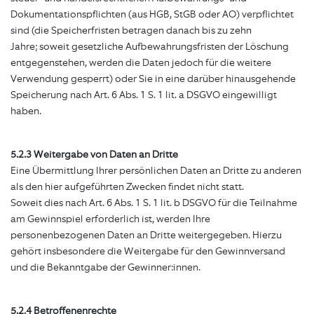
Dokumentationspflichten (aus HGB, StGB oder AO) verpflichtet
sind (die Speicherfristen betragen danach bis zu zehn
Jahre; soweit gesetzliche Aufbewahrungsfristen der Löschung
entgegenstehen, werden die Daten jedoch für die weitere
Verwendung gesperrt) oder Sie in eine darüber hinausgehende
Speicherung nach Art. 6 Abs. 1 S. 1 lit. a DSGVO eingewilligt
haben.
5.2.3 Weitergabe von Daten an Dritte
Eine Übermittlung Ihrer persönlichen Daten an Dritte zu anderen
als den hier aufgeführten Zwecken findet nicht statt.
Soweit dies nach Art. 6 Abs. 1 S. 1 lit. b DSGVO für die Teilnahme
am Gewinnspiel erforderlich ist, werden Ihre
personenbezogenen Daten an Dritte weitergegeben. Hierzu
gehört insbesondere die Weitergabe für den Gewinnversand
und die Bekanntgabe der Gewinner:innen.
5.2.4 Betroffenenrechte