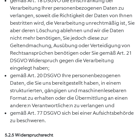
gemäß Art. 18 DSGVO die Einschränkung der
Verarbeitung Ihrer personenbezogenen Daten zu
verlangen, soweit die Richtigkeit der Daten von Ihnen
bestritten wird, die Verarbeitung unrechtmäßig ist, Sie
aber deren Löschung ablehnen und wir die Daten
nicht mehr benötigen, Sie jedoch diese zur
Geltendmachung, Ausübung oder Verteidigung von
Rechtsansprüchen benötigen oder Sie gemäß Art. 21
DSGVO Widerspruch gegen die Verarbeitung
eingelegt haben;
gemäß Art. 20 DSGVO Ihre personenbezogenen
Daten, die Sie uns bereitgestellt haben, in einem
strukturierten, gängigen und maschinenlesebaren
Format zu erhalten oder die Übermittlung an einen
andere:n Verantwortliche:n zu verlangen und
gemäß Art. 77 DSGVO sich bei einer Aufsichtsbehörde
zu beschweren.
5.2.5 Widerspruchsrecht