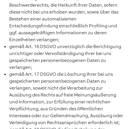
Beschwerderechts, die Herkunft ihrer Daten, sofern
diese nicht bei uns erhoben wurden, sowie über das
Bestehen einer automatisierten
Entscheidungsfindung einschließlich Profiling und
ggf. aussagekräftigen Informationen zu deren
Einzelheiten verlangen;
gemäß Art. 16 DSGVO unverzüglich die Berichtigung
unrichtiger oder Vervollständigung Ihrer bei uns
gespeicherten personenbezogenen Daten zu
verlangen;
gemäß Art. 17 DSGVO die Löschung Ihrer bei uns
gespeicherten personenbezogenen Daten zu
verlangen, soweit nicht die Verarbeitung zur
Ausübung des Rechts auf freie Meinungsäußerung
und Information, zur Erfüllung einer rechtlichen
Verpflichtung, aus Gründen des öffentlichen
Interesses oder zur Geltendmachung, Ausübung oder
Verteidigung von Rechtsansprüchen erforderlich ist;