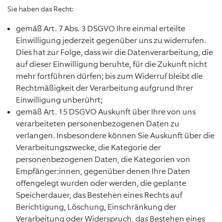
Sie haben das Recht:
gemäß Art. 7 Abs. 3 DSGVO Ihre einmal erteilte
Einwilligung jederzeit gegenüber uns zu widerrufen.
Dies hat zur Folge, dass wir die Datenverarbeitung, die
auf dieser Einwilligung beruhte, für die Zukunft nicht
mehr fortführen dürfen; bis zum Widerruf bleibt die
Rechtmäßigkeit der Verarbeitung aufgrund Ihrer
Einwilligung unberührt;
gemäß Art. 15 DSGVO Auskunft über Ihre von uns
verarbeiteten personenbezogenen Daten zu
verlangen. Insbesondere können Sie Auskunft über die
Verarbeitungszwecke, die Kategorie der
personenbezogenen Daten, die Kategorien von
Empfänger:innen, gegenüber denen Ihre Daten
offengelegt wurden oder werden, die geplante
Speicherdauer, das Bestehen eines Rechts auf
Berichtigung, Löschung, Einschränkung der
Verarbeitung oder Widerspruch, das Bestehen eines