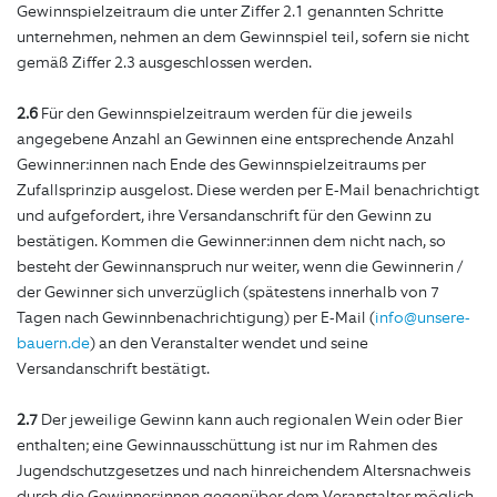
Gewinnspielzeitraum die unter Ziffer 2.1 genannten Schritte
unternehmen, nehmen an dem Gewinnspiel teil, sofern sie nicht
gemäß Ziffer 2.3 ausgeschlossen werden.
2.6
Für den Gewinnspielzeitraum werden für die jeweils
angegebene Anzahl an Gewinnen eine entsprechende Anzahl
Gewinner:innen nach Ende des Gewinnspielzeitraums per
Zufallsprinzip ausgelost. Diese werden per E-Mail benachrichtigt
und aufgefordert, ihre Versandanschrift für den Gewinn zu
bestätigen. Kommen die Gewinner:innen dem nicht nach, so
besteht der Gewinnanspruch nur weiter, wenn die Gewinnerin /
der Gewinner sich unverzüglich (spätestens innerhalb von 7
Tagen nach Gewinnbenachrichtigung) per E-Mail (
info@unsere-
bauern.de
) an den Veranstalter wendet und seine
Versandanschrift bestätigt.
2.7
Der jeweilige Gewinn kann auch regionalen Wein oder Bier
enthalten; eine Gewinnausschüttung ist nur im Rahmen des
Jugendschutzgesetzes und nach hinreichendem Altersnachweis
durch die Gewinner:innen gegenüber dem Veranstalter möglich.