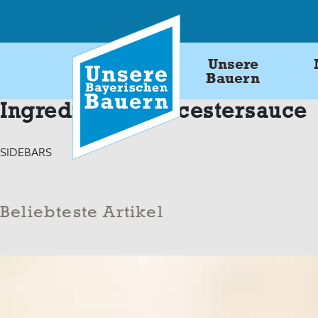
Skip
to
content
Unsere
Bauern
Ingredients:
Worcestersauce
SIDEBARS
Beliebteste Artikel