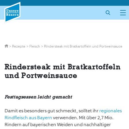
Skip
to
content
>
Rezepte
>
Fleisch
>
Rindersteak mit Bratkartoffeln und Portweinsauce
Rindersteak mit Bratkartoffeln
und Portweinsauce
Festtagsessen leicht gemacht
Damit es besonders gut schmeckt, solltet ihr
regionales
Rindfleisch aus Bayern
verwenden. Mit über 2,7 Mio.
Rindern auf bayerischen Weiden und nachhaltiger