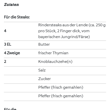
Zutaten
Für die Steaks:
Rindersteaks aus der Lende (ca. 250 g
4
pro Stück, 2 Finger dick, vom
bayerischen Jungrind/Färse)
3 EL
Butter
4 Zweige
frischer Thymian
2
Knoblauchzehe(n)
Salz
Zucker
Pfeffer (frisch gemahlen)
Pfeffer (frisch gemahlen)
Für die