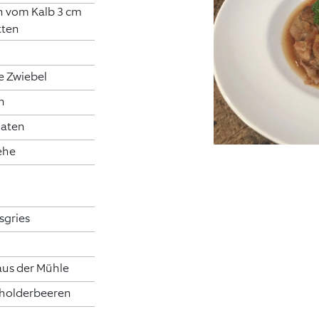
n vom Kalb 3 cm
tten
e Zwiebel
h
maten
ehe
sgries
 aus der Mühle
holderbeeren