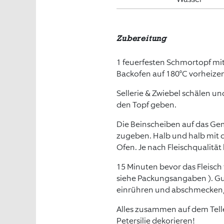
Zubereitung
1 feuerfesten Schmortopf mi
Backofen auf 180°C vorheize
Sellerie & Zwiebel schälen u
den Topf geben.
Die Beinscheiben auf das Ge
zugeben. Halb und halb mit 
Ofen. Je nach Fleischqualität
15 Minuten bevor das Fleisch 
siehe Packungsangaben ). Gu
einrühren und abschmecken, 
Alles zusammen auf dem Tell
Petersilie dekorieren!