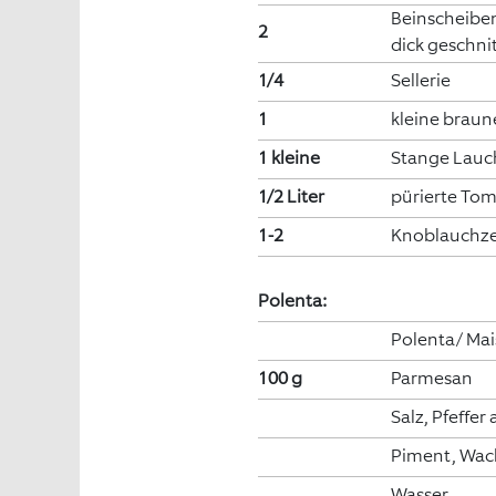
Beinscheibe
2
dick geschni
1/4
Sellerie
1
kleine braun
1 kleine
Stange Lauc
1/2 Liter
pürierte To
1-2
Knoblauchz
Polenta:
Polenta/ Mai
100 g
Parmesan
Salz, Pfeffer
Piment, Wac
Wasser