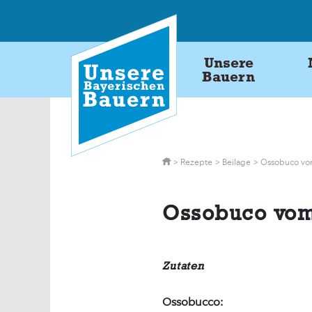
Skip
to
content
Unsere
Bauern
>
Rezepte
>
Beilage
>
Ossobuco vom
Ossobuco vom
Zutaten
Ossobucco: