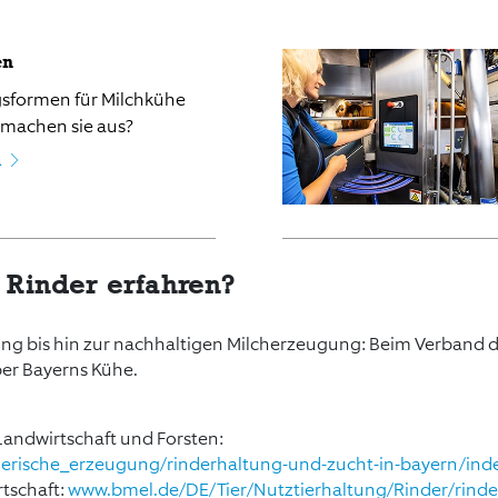
en
sformen für Milchkühe
 machen sie aus?
n
 Rinder erfahren?
ng bis hin zur nachhaltigen Milcherzeugung: Beim Verband d
er Bayerns Kühe.
Landwirtschaft und Forsten:
tierische_erzeugung/rinderhaltung-und-zucht-in-bayern/ind
tschaft:
www.bmel.de/DE/Tier/Nutztierhaltung/Rinder/rind