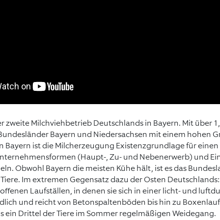
er zweite Milchviehbetrieb Deutschlands in Bayern. Mit über 1
Bundesländer Bayern und Niedersachsen mit einem hohen Grün
Bayern ist die Milcherzeugung Existenzgrundlage für einen 
 Unternehmensformen (Haupt-, Zu- und Nebenerwerb) und Ei
n. Obwohl Bayern die meisten Kühe hält, ist es das Bundesl
4 Tiere. Im extremen Gegensatz dazu der Osten Deutschlands:
offenen Laufställen, in denen sie sich in einer licht- und lu
iedlich und reicht von Betonspaltenböden bis hin zu Boxenlau
 ein Drittel der Tiere im Sommer regelmäßigen Weidegang.