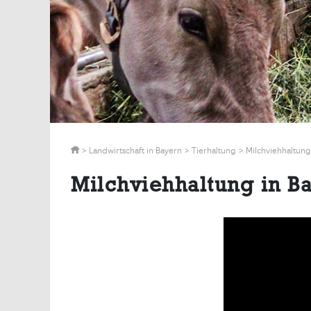
>
Landwirtschaft in Bayern
>
Tierhaltung
>
Milchviehhaltung
Milchviehhaltung in B