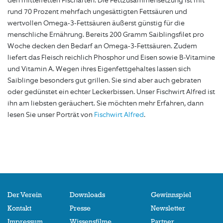
den mittelfetten Fischarten. Die Fettzusammensetzung ist mit
rund 70 Prozent mehrfach ungesättigten Fettsäuren und
wertvollen Omega-3-Fettsäuren äußerst günstig für die
menschliche Ernährung. Bereits 200 Gramm Saiblingsfilet pro
Woche decken den Bedarf an Omega-3-Fettsäuren. Zudem
liefert das Fleisch reichlich Phosphor und Eisen sowie B-Vitamine
und Vitamin A. Wegen ihres Eigenfettgehaltes lassen sich
Saiblinge besonders gut grillen. Sie sind aber auch gebraten
oder gedünstet ein echter Leckerbissen. Unser Fischwirt Alfred ist
ihn am liebsten geräuchert. Sie möchten mehr Erfahren, dann
lesen Sie unser Porträt von
Fischwirt Alfred
.
Der Verein
Downloads
Gewinnspiel
Kontakt
Presse
Newsletter
Impressum
Wissensfilme
Partner