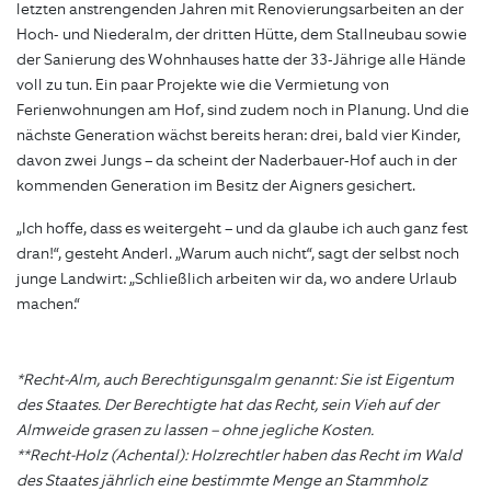
letzten anstrengenden Jahren mit Renovierungsarbeiten an der
Hoch- und Niederalm, der dritten Hütte, dem Stallneubau sowie
der Sanierung des Wohnhauses hatte der 33-Jährige alle Hände
voll zu tun. Ein paar Projekte wie die Vermietung von
Ferienwohnungen am Hof, sind zudem noch in Planung. Und die
nächste Generation wächst bereits heran: drei, bald vier Kinder,
davon zwei Jungs – da scheint der Naderbauer-Hof auch in der
kommenden Generation im Besitz der Aigners gesichert.
„Ich hoffe, dass es weitergeht – und da glaube ich auch ganz fest
dran!“, gesteht Anderl. „Warum auch nicht“, sagt der selbst noch
junge Landwirt: „Schließlich arbeiten wir da, wo andere Urlaub
machen.“
*Recht-Alm, auch Berechtigunsgalm genannt: Sie ist Eigentum
des Staates. Der Berechtigte hat das Recht, sein Vieh auf der
Almweide grasen zu lassen – ohne jegliche Kosten.
**Recht-Holz (Achental): Holzrechtler haben das Recht im Wald
des Staates jährlich eine bestimmte Menge an Stammholz