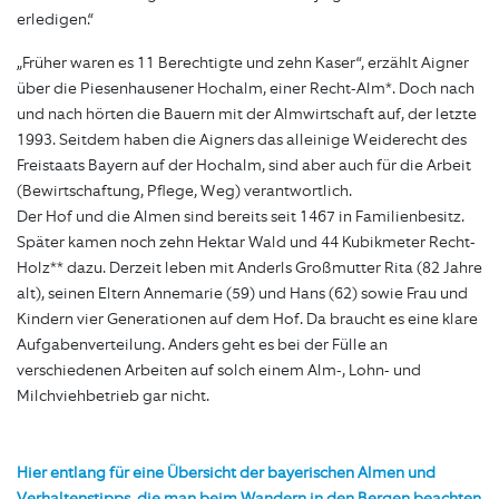
erledigen.“
„Früher waren es 11 Berechtigte und zehn Kaser“, erzählt Aigner
über die Piesenhausener Hochalm, einer Recht-Alm*. Doch nach
und nach hörten die Bauern mit der Almwirtschaft auf, der letzte
1993. Seitdem haben die Aigners das alleinige Weiderecht des
Freistaats Bayern auf der Hochalm, sind aber auch für die Arbeit
(Bewirtschaftung, Pflege, Weg) verantwortlich.
Der Hof und die Almen sind bereits seit 1467 in Familienbesitz.
Später kamen noch zehn Hektar Wald und 44 Kubikmeter Recht-
Holz** dazu. Derzeit leben mit Anderls Großmutter Rita (82 Jahre
alt), seinen Eltern Annemarie (59) und Hans (62) sowie Frau und
Kindern vier Generationen auf dem Hof. Da braucht es eine klare
Aufgabenverteilung. Anders geht es bei der Fülle an
verschiedenen Arbeiten auf solch einem Alm-, Lohn- und
Milchviehbetrieb gar nicht.
Hier entlang für eine Übersicht der bayerischen Almen und
Verhaltenstipps, die man beim Wandern in den Bergen beachten