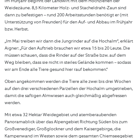
Im Frühjahr beginnt der Landwirt mit dem Hochziehen der
Weidezäune. 8,5 Kilometer Holz- und Stacheldraht-Zaun sind
dann zu befestigen – rund 200 Arbeitsstunden benötigt er (mit
Unterstützung von Freunden) für den Auf- und Abbau im Frühjahr
bzw. Herbst.
„Im Mai treiben wir dann die Jungrinder auf die Hochalm“, erklärt
Aigner: „Für den Auftrieb brauchen wir etwa 15 bis 20 Leute. Die
müssen schauen, dass die Rinder auf der Straße bzw. auf dem
Weg bleiben, dass sie nicht in steiles Gelände kommen – sodass
wir am Ende alle Tiere gesund hier rauf bekommen.“
Oben angekommen werden die Tiere alle zwei bis drei Wochen
auf den drei verschiedenen Parzellen der Hochalm umgetrieben,
damit die saftigen Almwiesen auch gleichmäßig abgefressen
werden.
Mit etwa 32 Hektar Weidegebiet und atemberaubenden
Panoramablick über das Alpengebiet Richtung Süden bis zum
Großvenediger, Großglockner und dem Kaisergebirge, die
Kampenwand im Westen sowie dem gesamten Chiemseegebiet