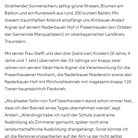
Strahlender Sonnenschein, saftig-grüne Wiesen, Blumen am
Balkon und ein Kunstwerk aus rund 200 bunten Bällen: Mit
diesem traumhaften Anblick empfängt uns Almbauer Anderl
Aigner auf seinem Naderbauer-Hof in Piesenhausen (ein Ortsteil
der Gemeinde Marquartstein) im oberbayerischen Landkreis
Traunstein.
Mit seiner Frau Steffi und den drei (bald vier) Kindern (9 Jahre, 4
Jahre und 1 Jahr) übernahm der 33-Jährige vor knapp zwei
Jahren von seinem Vater Hans Aigner die Verantwortung für die
Piesenhausener Hochalm, die Naderbauer Niederalm sowie den
Naderbauer-Hof mit Milchviehbetrieb mit insgesamt knapp 120
Tieren hauptsächlich Fleckvieh.
„Als ältester Sohn von fünf Geschwistern stand schon immer fest,
dass ich den Betrieb eines Tages übernehmen werde“, sagt
Anderl: „Allerdings habe ich nach der Schule zuerst eine
Ausbildung als Zimmerer gemacht, später noch eine
landwirtschaftliche Ausbildung drangehängt. Sonst könnte ich
all die Renovierungsarbeiten auf der Alm ja gar nicht selbst