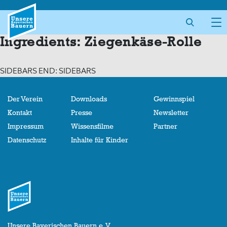
Skip
to
content
Ingredients:
Ziegenkäse-Rolle
SIDEBARS END: SIDEBARS
Der Verein
Downloads
Gewinnspiel
Kontakt
Presse
Newsletter
Impressum
Wissensfilme
Partner
Datenschutz
Inhalte für Kinder
Unsere Bayerischen Bauern e. V.