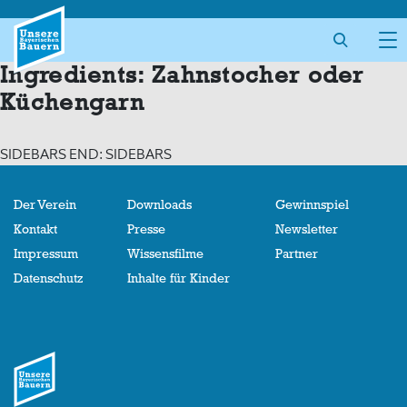
Skip
to
content
Ingredients:
Zahnstocher oder
Küchengarn
SIDEBARS END: SIDEBARS
Der Verein
Downloads
Gewinnspiel
Kontakt
Presse
Newsletter
Impressum
Wissensfilme
Partner
Datenschutz
Inhalte für Kinder