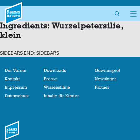
Skip
to
content
Ingredients:
Wurzelpetersilie,
klein
SIDEBARS END: SIDEBARS
Der Verein
Downloads
Gewinnspiel
Kontakt
Presse
Newsletter
Impressum
Wissensfilme
Partner
Datenschutz
Inhalte für Kinder