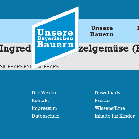
Skip
to
content
Unsere
Bauern
Ingredients:
Wurzelgemüse (Ka
SIDEBARS END: SIDEBARS
Der Verein
Downloads
Kontakt
Presse
Impressum
Wissensfilme
Datenschutz
Inhalte für Kinder