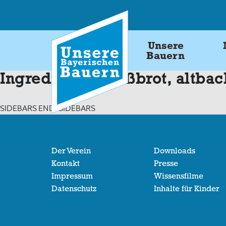
Skip
to
content
Unsere
Bauern
Ingredients:
Weißbrot, altba
SIDEBARS END: SIDEBARS
Der Verein
Downloads
Kontakt
Presse
Impressum
Wissensfilme
Datenschutz
Inhalte für Kinder