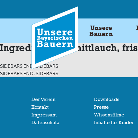
Skip
to
content
Unsere
Bauern
Ingredients:
Schnittlauch, fr
SIDEBARS END: SIDEBARS
SIDEBARS END: SIDEBARS
Der Verein
Downloads
Kontakt
Presse
Impressum
Wissensfilme
Datenschutz
Inhalte für Kinder