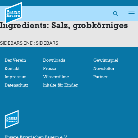
Skip
to
content
Ingredients:
Salz, grobkörniges
SIDEBARS END: SIDEBARS
Der Verein
Downloads
Gewinnspiel
Kontakt
Presse
Newsletter
Impressum
Wissensfilme
Partner
Datenschutz
Inhalte für Kinder
Unsere Bayerischen Bauern e. V.