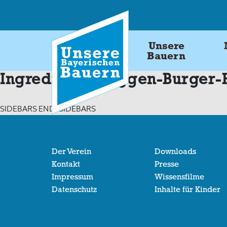
Skip
to
content
Unsere
Bauern
Ingredients:
Roggen-Burger-
SIDEBARS END: SIDEBARS
Der Verein
Downloads
Kontakt
Presse
Impressum
Wissensfilme
Datenschutz
Inhalte für Kinder